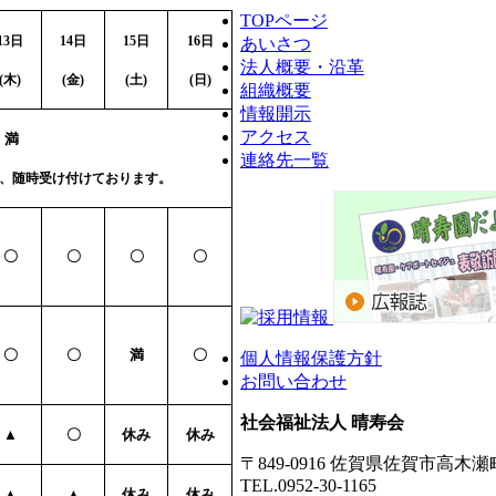
TOPページ
13
日
14
日
15
日
16
日
あいさつ
法人概要・沿革
(
木)
(
金)
(
土)
(
日)
組織概要
情報開示
アクセス
満
連絡先一覧
、随時受け付けております。
〇
〇
〇
〇
〇
〇
満
〇
個人情報保護方針
お問い合わせ
社会福祉法人 晴寿会
▲
〇
休み
休み
〒849-0916 佐賀県佐賀市高木瀬
TEL.0952-30-1165
▲
▲
休み
休み