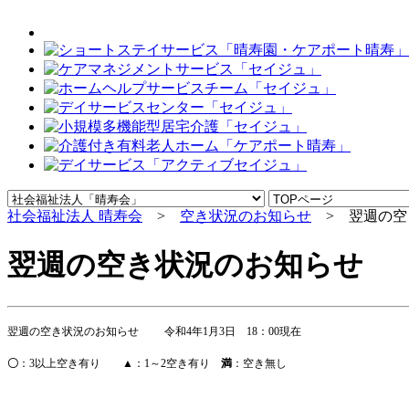
社会福祉法人 晴寿会
>
空き状況のお知らせ
> 翌週の空き
翌週の空き状況のお知らせ 令
翌週の空き状況のお知らせ
令和
4
年
1
月
3
日
18
：
00
現在
〇
：
3
以上空き有り
▲
：
1
～
2
空き有り
満
：空き無し