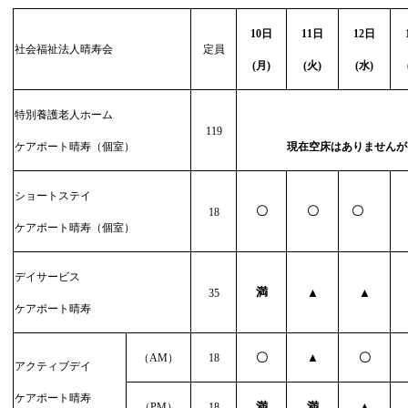
10
日
11
日
12
日
社会福祉法人晴寿会
定員
(
月)
(
火)
(
水)
特別養護老人ホーム
119
ケアポート晴寿（個室）
現在空床はありませんが
ショートステイ
〇
〇
〇
18
ケアポート晴寿（個室）
デイサービス
満
▲
▲
35
ケアポート晴寿
〇
▲
〇
（
AM
）
18
アクティブデイ
ケアポート晴寿
満
満
▲
（
PM
）
18