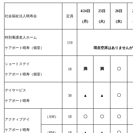
4/24
日
25
日
26
日
社会福祉法人晴寿会
定員
(
月)
(
火)
(
水)
特別養護老人ホーム
119
ケアポート晴寿（個室）
現在空床はありませんが
ショートステイ
満
満
〇
18
ケアポート晴寿（個室）
デイサービス
〇
▲
▲
30
ケアポート晴寿
〇
〇
〇
（
AM
）
18
アクティブデイ
ケアポート晴寿
▲
▲
〇
（
PM
）
18