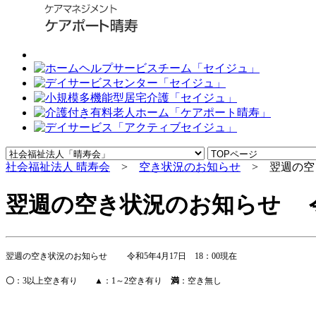
社会福祉法人 晴寿会
>
空き状況のお知らせ
> 翌週の空き
翌週の空き状況のお知らせ 令和
翌週の空き状況のお知らせ
令和5年4月17日 18：00現
在
〇
：
3
以上空き有り
▲
：
1
～
2
空き有り
満
：空き無し