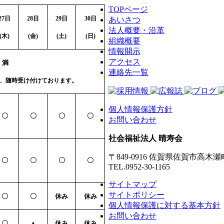
TOPページ
27
日
28
日
29
日
30
日
あいさつ
法人概要・沿革
(
木)
(
金)
(
土)
(
日)
組織概要
情報開示
アクセス
満
連絡先一覧
、随時受け付けております。
個人情報保護方針
〇
〇
〇
〇
お問い合わせ
社会福祉法人 晴寿会
〒849-0916 佐賀県佐賀市高木瀬
〇
〇
〇
〇
TEL.0952-30-1165
サイトマップ
サイトポリシー
〇
〇
休み
休み
個人情報保護に対する基本方針
お問い合わせ
〇
▲
休み
休み