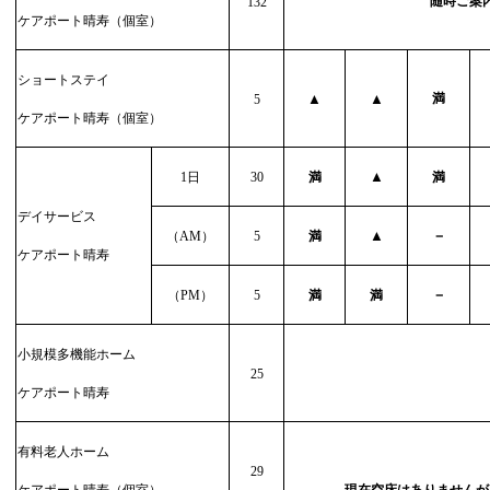
随時ご案
132
ケアポート晴寿（個室）
ショートステイ
▲
▲
満
5
ケアポート晴寿（個室）
▲
1
日
30
満
満
デイサービス
▲
－
（
AM
）
5
満
ケアポート晴寿
－
（
PM
）
5
満
満
小規模多機能ホーム
25
ケアポート晴寿
有料老人ホーム
29
ケアポート晴寿（個室）
現在空床はありませんが