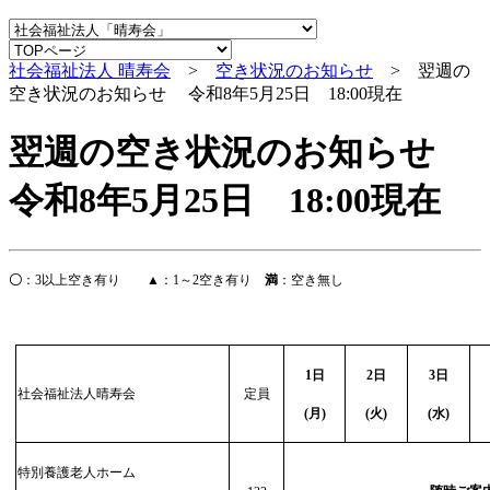
社会福祉法人 晴寿会
>
空き状況のお知らせ
> 翌週の
空き状況のお知らせ 令和8年5月25日 18:00現在
翌週の空き状況のお知らせ
令和8年5月25日 18:00現在
〇
：
3
以上空き有り
▲
：
1
～
2
空き有り
満
：空き無し
1
日
2
日
3
日
社会福祉法人晴寿会
定員
(
月)
(
火)
(
水)
特別養護老人ホーム